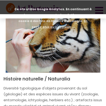
T
Ce site utilise Google Analytics. En continuant à
n
naviguer, vous nous autorisez à déposer un
cookie à des fins de mesure d'audience.
En
X
savoir plus ou s'opposer
.
Histoire naturelle / Naturalia
Diversité typologique d'objets provenant du sol
(géologie) et des espèces issues du vivant (zoologie,
entomologie, ichtyologie, herbiers etc.) ; artefacts issus
du monde végétal et animal vivant et/ou disparu.